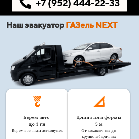
+7 (952) 444-22-33
Наш эвакуатор
ГАЗель NEXT
Берем авто
Длина платформы
до 3 тн
5 м
Берем все виды легковушек
От компактных до
крупногабаритных