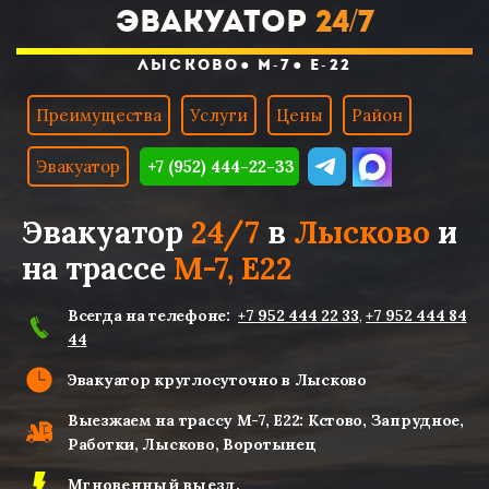
ЭВАКУАТОР
24/7
лысково● М-7
● Е-22
Преимущества
Услуги
Цены
Район
Эвакуатор
+7 (952) 444-22-33
Эвакуатор
24/7
в
Лысково
и
на трассе
М-7, Е22
Всегда на телефоне:
+7 952 444 22 33
,
+7 952 444 84
44
Эвакуатор круглосуточно в Лысково
Выезжаем на трассу М-7, Е22: Кстово, Запрудное,
Работки, Лысково, Воротынец
Мгновенный выезд.