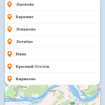
Лысково
Бармино
Леньково
Летнёво
Нива
Красный Оселок
Кириково