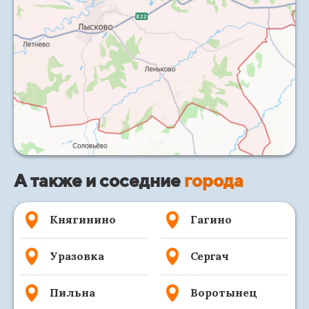
А также и соседние
города
Княгинино
Гагино
Уразовка
Сергач
Пильна
Воротынец