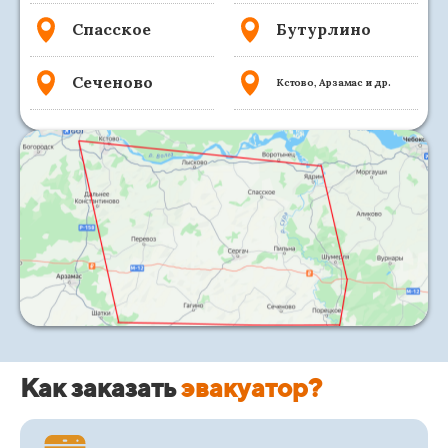
Спасское
Бутурлино
Сеченово
Кстово, Арзамас и др.
Как заказать
эвакуатор?