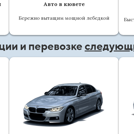
ч
Авто в кювете
Бережно вытащим мощной лебедкой
Быс
ации и перевозке
следующи