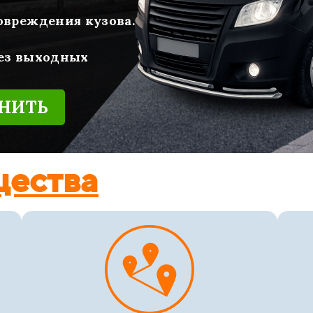
повреждения кузова.
без выходных
НИТЬ
щества