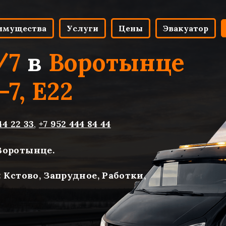
имущества
Услуги
Цены
Эвакуатор
/7
в
Воротынце
-7, Е22
44 22 33
,
+7 952 444 84 44
Воротынце.
: Кстово, Запрудное, Работки,