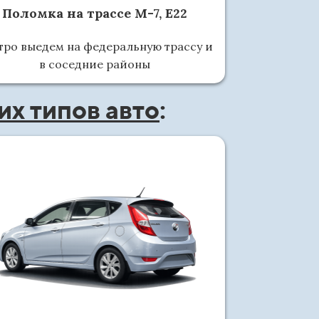
Поломка на трассе М-7, Е22
тро выедем на федеральную трассу и
в соседние районы
х типов авто
: